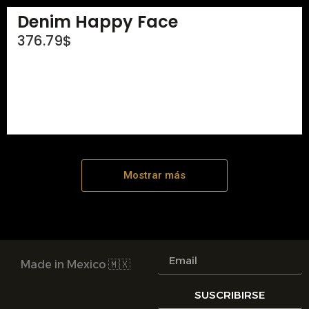
Denim Happy Face
376.79
$
Mostrar más
Made in Mexico 🇲🇽
SUSCRIBIRSE