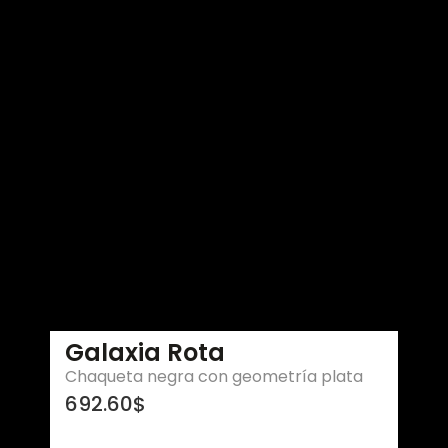
Galaxia Rota
Chaqueta negra con geometría plata
692.60
$