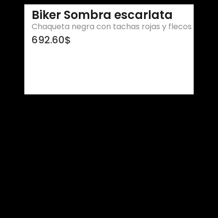
Biker Sombra escarlata
Chaqueta negra con tachas rojas y flecos
692.60
$