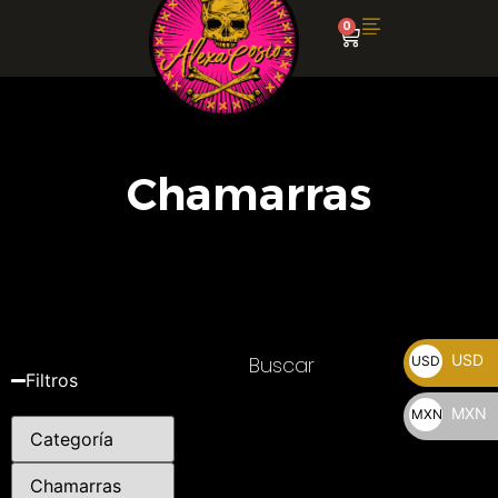
0
Chamarras
USD
Buscar
USD
Filtros
$
MXN
MXN
$