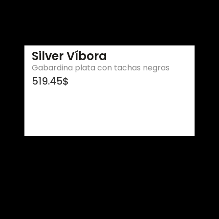
Silver Víbora
Gabardina plata con tachas negras
519.45
$