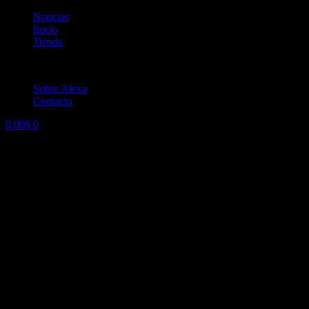
Ir
Noticias
al
Inicio
contenido
Tienda
Sobre Alexa
Contacto
0.00
$
0