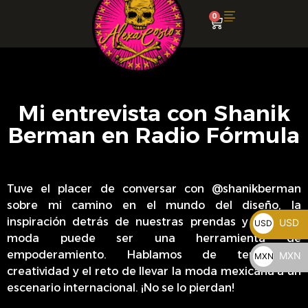
0
Mi entrevista con Shanik
Berman en Radio Fórmula​
Tuve el placer de conversar con @shanikberman
sobre mi camino en el mundo del diseño, la
inspiración detrás de nuestras prendas y cómo la
USD
USD
moda puede ser una herramienta de
$
empoderamiento. Hablamos de tendencias,
MXN
MXN
creatividad y el reto de llevar la moda mexicana a un
$
escenario internacional. ¡No se lo pierdan! ​