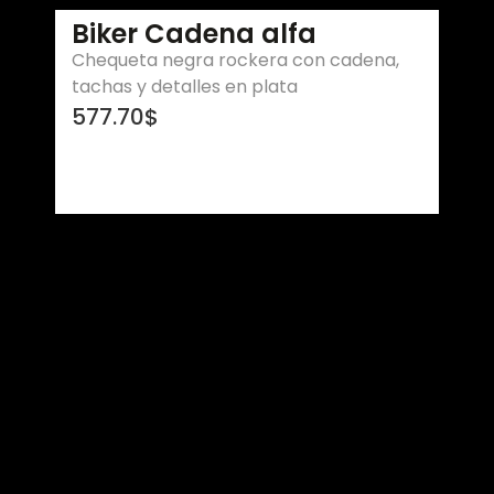
Biker Cadena alfa
Chequeta negra rockera con cadena,
tachas y detalles en plata
577.70
$