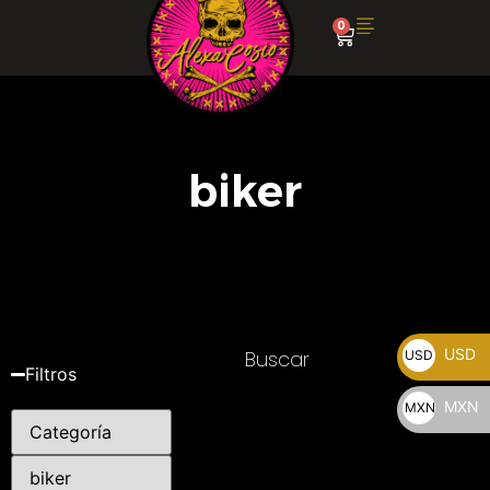
0
biker
USD
Buscar
USD
Filtros
$
MXN
MXN
$