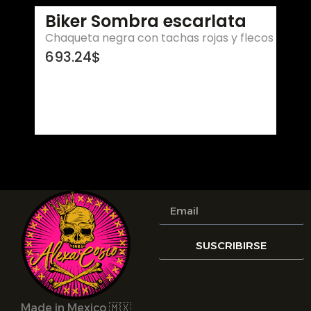
Biker Sombra escarlata
Chaqueta negra con tachas rojas y flecos
693.24
$
SUSCRIBIRSE
Made in Mexico 🇲🇽