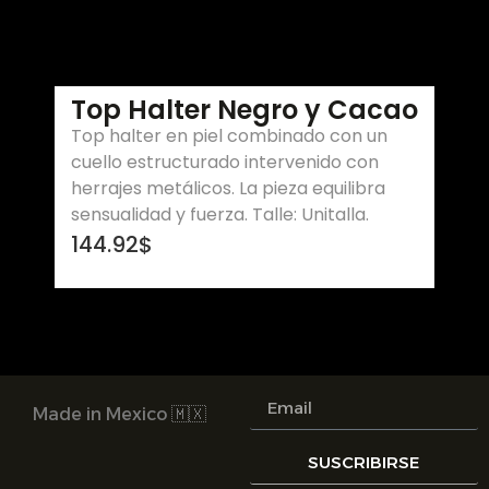
Top Halter Negro y Cacao
Top halter en piel combinado con un
cuello estructurado intervenido con
herrajes metálicos. La pieza equilibra
sensualidad y fuerza. Talle: Unitalla.
144.92
$
Made in Mexico 🇲🇽
SUSCRIBIRSE