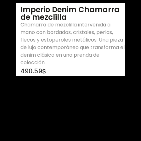
Imperio Denim Chamarra
de mezclilla
Chamarra de mezclilla intervenida a
mano con bordados, cristales, perlas,
flecos y estoperoles metálicos. Una pieza
de lujo contemporáneo que transforma el
denim clásico en una prenda de
colección.
490.59
$