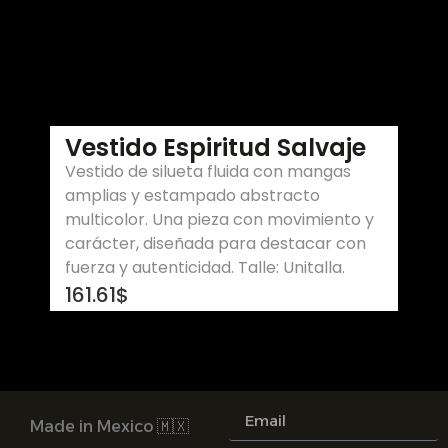
Vestido Espiritud Salvaje
Vestido de silueta fluida con mangas
amplias y estampado abstracto
multicolor. Una pieza con movimiento y
carácter, diseñada para destacar con
fuerza y autenticidad. Talle: Unitalla.
161.61
$
Made in Mexico 🇲🇽